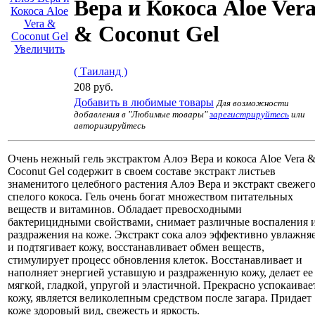
Вера и Кокоса Aloe Ver
& Coconut Gel
Увеличить
( Таиланд )
208 руб.
Добавить в любимые товары
Для возможности
добавления в "Любимые товары"
зарегистрируйтесь
или
авторизируйтесь
Очень нежный гель экстрактом Алоэ Вера и кокоса Aloe Vera 
Coconut Gel содержит в своем составе экстракт листьев
знаменитого целебного растения Алоэ Вера и экстракт свежег
спелого кокоса. Гель очень богат множеством питательных
веществ и витаминов. Обладает превосходными
бактерицидными свойствами, снимает различные воспаления 
раздражения на коже. Экстракт сока алоэ эффективно увлажня
и подтягивает кожу, восстанавливает обмен веществ,
стимулирует процесс обновления клеток. Восстанавливает и
наполняет энергией уставшую и раздраженную кожу, делает ее
мягкой, гладкой, упругой и эластичной. Прекрасно успокаивае
кожу, является великолепным средством после загара. Придает
коже здоровый вид, свежесть и яркость.