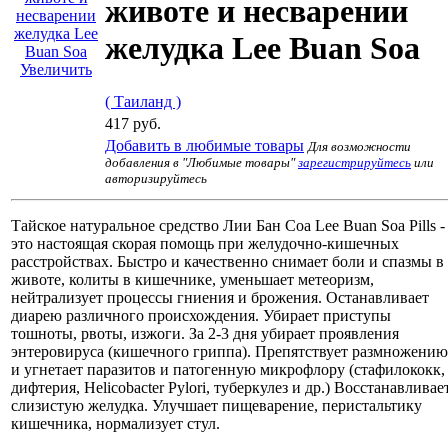
животе и несварении
желудка Lee Buan Soa
Увеличить
( Таиланд )
417 руб.
Добавить в любимые товары
Для возможности
добавления в "Любимые товары"
зарегистрируйтесь
или
авторизируйтесь
Тайское натуральное средство Лии Бан Соа Lee Buan Soa Pills -
это настоящая скорая помощь при желудочно-кишечных
расстройствах. Быстро и качественно снимает боли и спазмы в
животе, колиты в кишечнике, уменьшает метеоризм,
нейтрализует процессы гниения и брожения. Останавливает
диарею различного происхождения. Убирает приступы
тошноты, рвоты, изжоги. За 2-3 дня убирает проявления
энтеровируса (кишечного гриппа). Препятствует размножению
и угнетает паразитов и патогенную микрофлору (стафилококк,
дифтерия, Helicobacter Pylori, туберкулез и др.) Восстанавливае
слизистую желудка. Улучшает пищеварение, перистальтику
кишечника, нормализует стул.