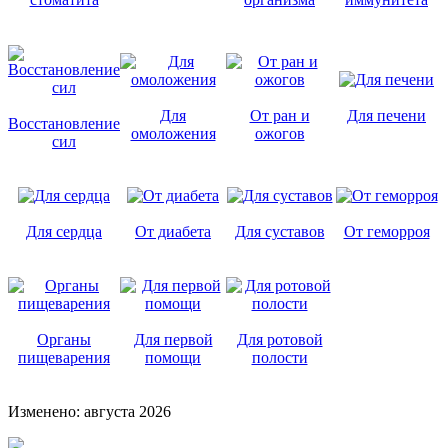
Для
От ран и
Для печени
Восстановление
омоложения
ожогов
сил
Для сердца
От диабета
Для суставов
От геморроя
Органы
Для первой
Для ротовой
пищеварения
помощи
полости
Изменено: августа 2026