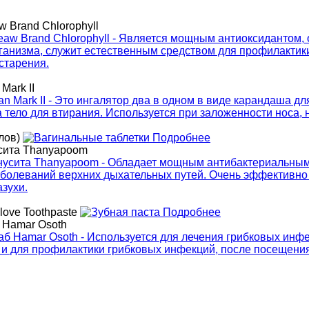
 Brand Chlorophyll
Mark II
лов)
Подробнее
усита Thanyapoom
love Toothpaste
Подробнее
б Hamar Osoth