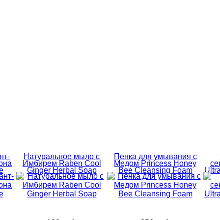
нт-
Натуральное мыло с
Пенка для умывания с
она
Имбирем Raben Cool
Медом Princess Honey
се
e
Ginger Herbal Soap
Bee Cleansing Foam
Ultr