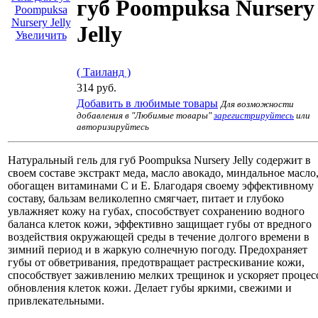
губ Poompuksa Nursery
Jelly
Увеличить
( Таиланд )
314 руб.
Добавить в любимые товары
Для возможности
добавления в "Любимые товары"
зарегистрируйтесь
или
авторизируйтесь
Натуральный гель для губ Poompuksa Nursery Jelly содержит в
своем составе экстракт меда, масло авокадо, миндальное масло
обогащен витаминами С и Е. Благодаря своему эффективному
составу, бальзам великолепно смягчает, питает и глубоко
увлажняет кожу на губах, способствует сохранению водного
баланса клеток кожи, эффективно защищает губы от вредного
воздействия окружающей среды в течение долгого времени в
зимний период и в жаркую солнечную погоду. Предохраняет
губы от обветривания, предотвращает растрескивание кожи,
способствует заживлению мелких трещинок и ускоряет процес
обновления клеток кожи. Делает губы яркими, свежими и
привлекательными.