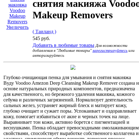
снятия макияжа Voodo
Makeup Removers
Увеличить
( Таиланд )
545 руб.
Добавить в любимые товары
Для возможности
добавления в "Любимые товары"
зарегистрируйтесь
или
авторизируйтесь
Глубоко очищающая пенка для умывания и снятия макияжа
Вуду Voodoo Amezon Deep Cleansing Makeup Remover создана н
основе натуральных природных компонентов, предназначена
для качественного, но бережного удаления макияжа, кожного
себума и различных загрязнений. Нормализует деятельность
сальных желез, устраняет жирный блеск и матирует кожу,
глубоко очищает и сужает поры. Успокаивает и оздоравливает
кожу, помогает избавиться от акне и черных точек на лице.
Выравнивает тон кожи, активно борется с пигментацией и
веснушками. Пенка обладает превосходными омолаживающим
свойствами, способствует выработке собственного коллагена и
эластина, стимулирует обмен веществ, тормозит процесс