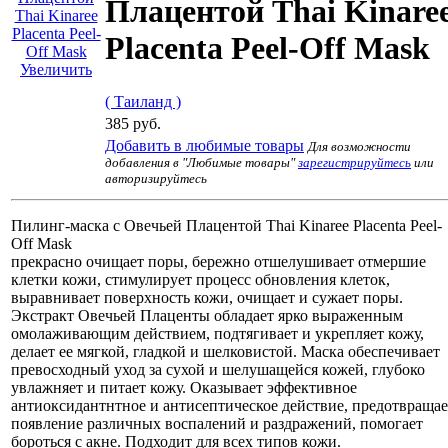
Плацентой Thai Kinare
Placenta Peel-Off Mask
Увеличить
( Таиланд )
385 руб.
Добавить в любимые товары
Для возможности
добавления в "Любимые товары"
зарегистрируйтесь
или
авторизируйтесь
Пилинг-маска с Овечьей Плацентой Thai Kinaree Placenta Peel-
Off Mask
прекрасно очищает поры, бережно отшелушивает отмершие
клетки кожи, стимулирует процесс обновления клеток,
выравнивает поверхность кожи, очищает и сужает поры.
Экстракт Овечьей Плаценты обладает ярко выраженным
омолаживающим действием, подтягивает и укрепляет кожу,
делает ее мягкой, гладкой и шелковистой. Маска обеспечивает
превосходный уход за сухой и шелушащейся кожей, глубоко
увлажняет и питает кожу. Оказывает эффективное
антиоксидантнтное и антисептическое действие, предотвращае
появление различных воспалений и раздражений, помогает
бороться с акне. Подходит для всех типов кожи.