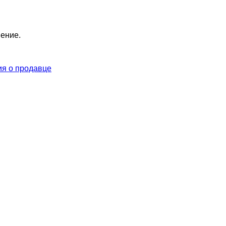
нение.
я о продавце