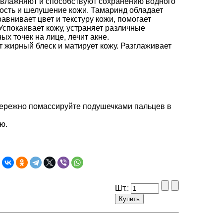
 увлажняют и способствуют сохранению водного
хость и шелушение кожи. Тамаринд обладает
внивает цвет и текстуру кожи, помогает
Успокаивает кожу, устраняет различные
ых точек на лице, лечит акне.
т жирный блеск и матирует кожу. Разглаживает
Бережно помассируйте подушечками пальцев в
ю.
Шт.: