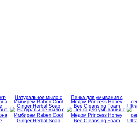
нт-
Натуральное мыло с
Пенка для умывания с
она
Имбирем Raben Cool
Медом Princess Honey
се
e
Ginger Herbal Soap
Bee Cleansing Foam
Ultr