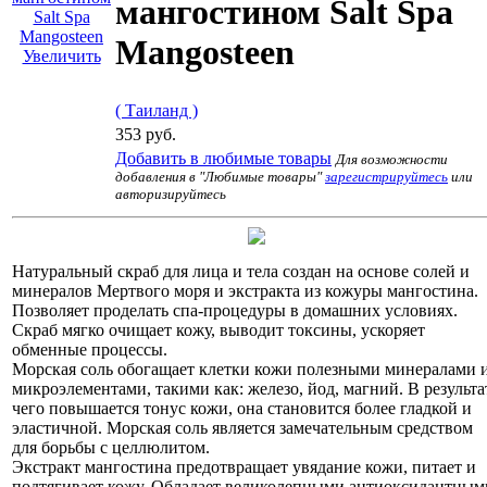
мангостином Salt Spa
Mangosteen
Увеличить
( Таиланд )
353 руб.
Добавить в любимые товары
Для возможности
добавления в "Любимые товары"
зарегистрируйтесь
или
авторизируйтесь
Натуральный скраб для лица и тела создан на основе солей и
минералов Мертвого моря и экстракта из кожуры мангостина.
Позволяет проделать спа-процедуры в домашних условиях.
Скраб мягко очищает кожу, выводит токсины, ускоряет
обменные процессы.
Морская соль обогащает клетки кожи полезными минералами 
микроэлементами, такими как: железо, йод, магний. В результа
чего повышается тонус кожи, она становится более гладкой и
эластичной. Морская соль является замечательным средством
для борьбы с целлюлитом.
Экстракт мангостина предотвращает увядание кожи, питает и
подтягивает кожу. Обладает великолепными антиоксидантным