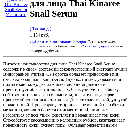
для лица Thai Kinaree
Snail Serum
Увеличить
( Таиланд )
1 154 руб.
Добавить в любимые товары
Для возможности
добавления в "Любимые товары"
зарегистрируйтесь
или
авторизируйтесь
Питательная сыворотка для лица Thai Kinaree Snail Serum
содержит в своем составе высококачественный экстракт муцин
Виноградной улитки. Сыворотка обладает превосходными
омолаживающими свойствами. Глубоко питает, увлажняет и
подтягивает кожу, разглаживает мелкие морщинки и
препятствует образованию новых. Стимулирует выработку
собственного коллагена и эластина, значительно ускоряет
процесс обновления клеток кожи. Делает кожу мягкой, упруго
и эластичной. Предотвращает процесс чрезмерной выработки
меланина, активно борется с пигментацией, помогает
избавиться от веснушек, осветляет и выравнивает тон кожи.
Способствует рассасыванию келоидных рубцов, разглаживает
поверхность кожи, сужает поры. Обладает эффективными