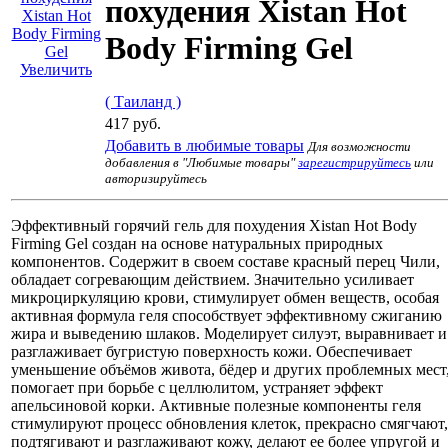
похудения Xistan Hot
Body Firming Gel
Увеличить
( Таиланд )
417 руб.
Добавить в любимые товары
Для возможности
добавления в "Любимые товары"
зарегистрируйтесь
или
авторизируйтесь
Эффективный горячий гель для похудения Xistan Hot Body
Firming Gel создан на основе натуральных природных
компонентов. Содержит в своем составе красный перец Чили,
обладает согревающим действием. Значительно усиливает
микроциркуляцию крови, стимулирует обмен веществ, особая
активная формула геля способствует эффективному сжиганию
жира и выведению шлаков. Моделирует силуэт, выравнивает и
разглаживает бугристую поверхность кожи. Обеспечивает
уменьшение объёмов живота, бёдер и других проблемных мест
помогает при борьбе с целлюлитом, устраняет эффект
апельсиновой корки. Активные полезные компоненты геля
стимулируют процесс обновления клеток, прекрасно смягчают,
подтягивают и разглаживают кожу, делают ее более упругой и