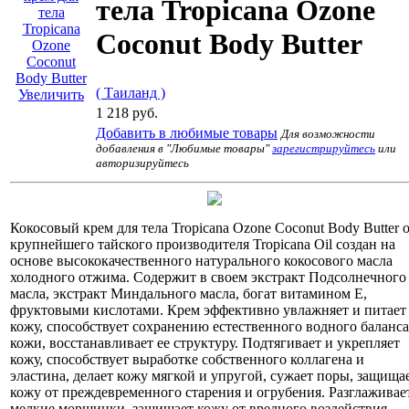
тела Tropicana Ozone
Coconut Body Butter
( Таиланд )
Увеличить
1 218 руб.
Добавить в любимые товары
Для возможности
добавления в "Любимые товары"
зарегистрируйтесь
или
авторизируйтесь
Кокосовый крем для тела Tropicana Ozone Coconut Body Butter 
крупнейшего тайского производителя Tropicana Oil создан на
основе высококачественного натурального кокосового масла
холодного отжима. Содержит в своем экстракт Подсолнечного
масла, экстракт Миндального масла, богат витамином Е,
фруктовыми кислотами. Крем эффективно увлажняет и питает
кожу, способствует сохранению естественного водного баланса
кожи, восстанавливает ее структуру. Подтягивает и укрепляет
кожу, способствует выработке собственного коллагена и
эластина, делает кожу мягкой и упругой, сужает поры, защища
кожу от преждевременного старения и огрубения. Разглаживае
мелкие морщинки, защищает кожу от вредного воздействия