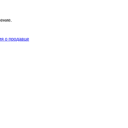
нение.
я о продавце