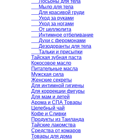
Лосьоны для тела
Мыло для тела
Для красивой груди
Уход за руками
Уход за ногами
От целлюлита
Интимное отбеливание
Духи с феромонами
Дезодоранты для тела
Тальки и присыпки
Тайская зубная паста
Кокосовое масло
Питательные масла
Мужская сила
Женские секреты
Для интимной гигиены
Для коррекции фигуры
Для мам и детей
Арома и СПА Товары
Целебный чай
Кофе и Сливки
Продукты из Таиланда
Тайские лакомства
Средства от комаров
Товары для дома