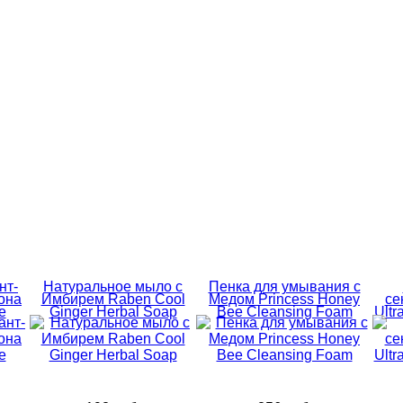
нт-
Натуральное мыло с
Пенка для умывания с
она
Имбирем Raben Cool
Медом Princess Honey
се
e
Ginger Herbal Soap
Bee Cleansing Foam
Ultr