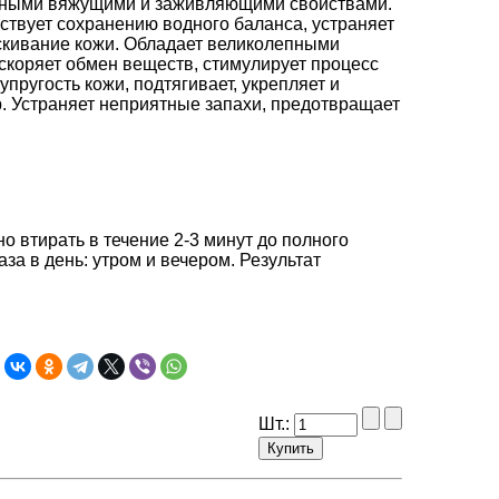
одными вяжущими и заживляющими свойствами.
бствует сохранению водного баланса, устраняет
скивание кожи. Обладает великолепными
коряет обмен веществ, стимулирует процесс
пругость кожи, подтягивает, укрепляет и
р. Устраняет неприятные запахи, предотвращает
о втирать в течение 2-3 минут до полного
за в день: утром и вечером. Результат
Шт.: