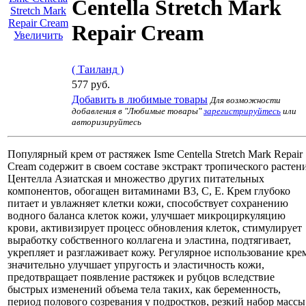
Centella Stretch Mark
Repair Cream
Увеличить
( Таиланд )
577 руб.
Добавить в любимые товары
Для возможности
добавления в "Любимые товары"
зарегистрируйтесь
или
авторизируйтесь
Популярный крем от растяжек Isme Centella Stretch Mark Repair
Cream содержит в своем составе экстракт тропического растен
Центелла Азиатская и множество других питательных
компонентов, обогащен витаминами В3, С, Е. Крем глубоко
питает и увлажняет клетки кожи, способствует сохранению
водного баланса клеток кожи, улучшает микроциркуляцию
крови, активизирует процесс обновления клеток, стимулирует
выработку собственного коллагена и эластина, подтягивает,
укрепляет и разглаживает кожу. Регулярное использование кре
значительно улучшает упругость и эластичность кожи,
предотвращает появление растяжек и рубцов вследствие
быстрых изменений объема тела таких, как беременность,
период полового созревания у подростков, резкий набор массы