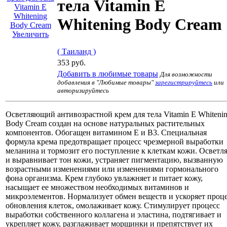
тела Vitamin E
Whitening Body Cream
Увеличить
( Таиланд )
353 руб.
Добавить в любимые товары
Для возможности
добавления в "Любимые товары"
зарегистрируйтесь
или
авторизируйтесь
Осветляющий антивозрастной крем для тела Vitamin E Whiteni
Body Cream создан на основе натуральных растительных
компонентов. Обогащен витамином Е и В3. Специальная
формула крема предотвращает процесс чрезмерной выработки
меланина и тормозит его поступление к клеткам кожи. Осветл
и выравнивает тон кожи, устраняет пигментацию, вызванную
возрастными изменениями или изменениями гормонального
фона организма. Крем глубоко увлажняет и питает кожу,
насыщает ее множеством необходимых витаминов и
микроэлементов. Нормализует обмен веществ и ускоряет проц
обновления клеток, омолаживает кожу. Стимулирует процесс
выработки собственного коллагена и эластина, подтягивает и
укрепляет кожу, разглаживает морщинки и препятствует их