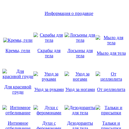
Информация о продавце
Кремы, гели
Скрабы для
Лосьоны для
Мыло для тела
тела
тела
Для красивой
Уход за руками
Уход за ногами
От целлюлита
груди
Интимное
Духи с
Дезодоранты
Тальки и
отбеливание
феромонами
для тела
присыпки