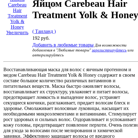
Яйцом Carebeau Hair
Treatment Yolk & Hone
( Таиланд )
Увеличить
192 руб.
Добавить в любимые товары
Для возможности
добавления в "Любимые товары"
зарегистрируйтесь
или
авторизируйтесь
Восстанавливающая маска для волос с яичным протеином и
медом Carebeau Hair Treatment Yolk & Honey содержит в своем
составе большое количество различных витаминов и
питательных веществ. Маска быстро оживляет волосы,
восстанавливает их структуру, увлажняет и питает волосы,
предотвращает ломкость и выпадение волос, устраняет
секущиеся кончики, разглаживает, придает волосам блеск и
здоровье. Омолаживает волосяные луковицы, насыщает их
необходимыми микроэлементами и витаминами. Стимулирует
рост здоровых и сильных волос. Оздоравливает и успокаивает
кожу головы, предотвращает появление перхоти. Очень полезн
для ухода за волосами после мелирования и химической
завивки. Эффективно защищает волосы от вредного