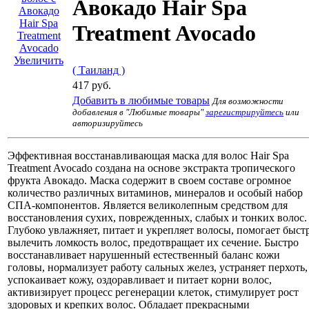
Авокадо Hair Spa
Treatment Avocado
Увеличить
( Таиланд )
417 руб.
Добавить в любимые товары
Для возможности
добавления в "Любимые товары"
зарегистрируйтесь
или
авторизируйтесь
Эффективная восстанавливающая маска для волос Hair Spa
Treatment Avocado создана на основе экстракта тропического
фрукта Авокадо. Маска содержит в своем составе огромное
количество различных витаминов, минералов и особый набор
СПА-компонентов. Является великолепным средством для
восстановления сухих, поврежденных, слабых и тонких волос.
Глубоко увлажняет, питает и укрепляет волосы, помогает быст
вылечить ломкость волос, предотвращает их сечение. Быстро
восстанавливает нарушенный естественный баланс кожи
головы, нормализует работу сальных желез, устраняет перхоть,
успокаивает кожу, оздоравливает и питает корни волос,
активизирует процесс регенерации клеток, стимулирует рост
здоровых и крепких волос. Обладает прекрасными