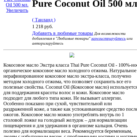
Pure Coconut Oil 500 мл
Увеличить
( Таиланд )
1 218 руб.
Добавить в любимые товары
Для возможности
добавления в "Любимые товары"
зарегистрируйтесь
или
авторизируйтесь
Кокосовое масло Экстра класса Thai Pure Coconut Oil - 100%-но
органическое кокосовое масло холодного отжима. Натуральное
нерафинированное кокосовое масло экстра-класса, получено
методом холодного отжима, что позволяет сохранить все его
полезные свойства. Coconut Oil (Кокосовое масло) используетс
для поддержания красоты волос и кожи. Кокосовое масло
подходит для любого типа кожи. Не вызывает аллергии.
Особенно показано при сухой, чувствительной или
раздраженной коже, а также как успокаивающее средство посл
ожогов. Кокосовое масло можно употреблять внутрь по 1
столовой ложке на голодный желудок – для нормализации
пищеварения и для удержания в организме кальция. Очень
полезно для нормализации веса. Рекомендуется беременным,
людям с избыточным весом, с проблемными костями и ногтями