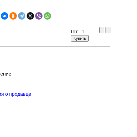
Шт.:
нение.
я о продавце