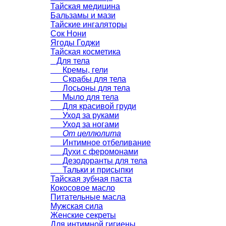
Тайская медицина
Бальзамы и мази
Тайские ингаляторы
Сок Нони
Ягоды Годжи
Тайская косметика
Для тела
Кремы, гели
Скрабы для тела
Лосьоны для тела
Мыло для тела
Для красивой груди
Уход за руками
Уход за ногами
От целлюлита
Интимное отбеливание
Духи с феромонами
Дезодоранты для тела
Тальки и присыпки
Тайская зубная паста
Кокосовое масло
Питательные масла
Мужская сила
Женские секреты
Для интимной гигиены