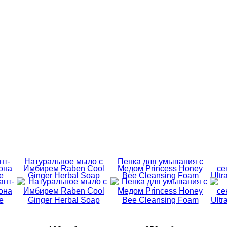
нт-
Натуральное мыло с
Пенка для умывания с
она
Имбирем Raben Cool
Медом Princess Honey
се
e
Ginger Herbal Soap
Bee Cleansing Foam
Ultr