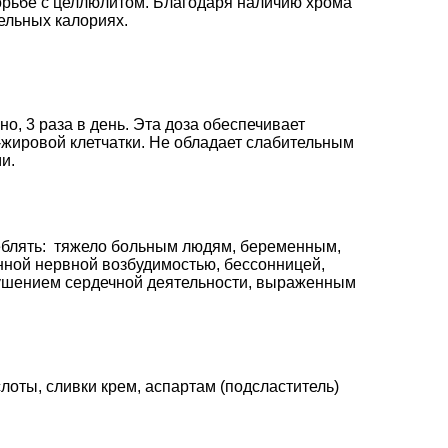
орьбе с целлюлитом. Благодаря наличию хрома
ельных калориях.
о, 3 раза в день. Эта доза обеспечивает
жировой клетчатки. Не обладает слабительным
и.
еблять: тяжело больным людям, беременным,
ной нервной возбудимостью, бессонницей,
шением сердечной деятельности, выраженным
лоты, сливки крем, аспартам (подсластитель)