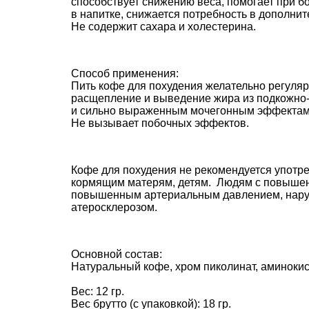
cпособствует снижению веса, помогает при б
в напитке, снижается потребность в дополнит
Не содержит сахара и холестерина.
Способ применения:
Пить кофе для похудения желательно регулярн
расщепление и выведение жира из подкожно-
и сильно выраженным мочегонным эффектам
Не вызывает побочных эффектов.
Кофе для похудения не рекомендуется употр
кормящим матерям, детям. Людям с повышен
повышенным артериальным давлением, нару
атеросклерозом.
Основной состав:
Натуральный кофе, хром пиколинат, аминокис
Вес: 12 гр.
Вес брутто (с упаковкой): 18 гр.