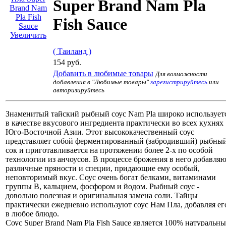
Super Brand Nam Pla
Fish Sauce
Увеличить
( Таиланд )
154 руб.
Добавить в любимые товары
Для возможности
добавления в "Любимые товары"
зарегистрируйтесь
или
авторизируйтесь
Знаменитый тайский рыбный соус Nam Pla широко использует
в качестве вкусового ингредиента практически во всех кухнях
Юго-Восточной Азии. Этот высококачественный соус
представляет собой ферментированный (забродивший) рыбны
сок и приготавливается на протяжении более 2-х по особой
технологии из анчоусов. В процессе брожения в него добавля
различные пряности и специи, придающие ему особый,
неповторимый вкус. Соус очень богат белками, витаминами
группы B, кальцием, фосфором и йодом. Рыбный соус -
довольно полезная и оригинальная замена соли. Тайцы
практически ежедневно используют соус Нам Пла, добавляя ег
в любое блюдо.
Соус Super Brand Nam Pla Fish Sauce является 100% натуральн