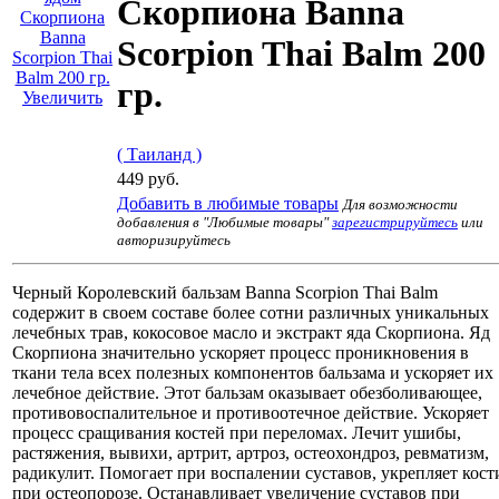
Скорпиона Banna
Scorpion Thai Balm 200
гр.
Увеличить
( Таиланд )
449 руб.
Добавить в любимые товары
Для возможности
добавления в "Любимые товары"
зарегистрируйтесь
или
авторизируйтесь
Черный Королевский бальзам Banna Scorpion Thai Balm
содержит в своем составе более сотни различных уникальных
лечебных трав, кокосовое масло и экстракт яда Скорпиона. Яд
Скорпиона значительно ускоряет процесс проникновения в
ткани тела всех полезных компонентов бальзама и ускоряет их
лечебное действие. Этот бальзам оказывает обезболивающее,
противовоспалительное и противоотечное действие. Ускоряет
процесс сращивания костей при переломах. Лечит ушибы,
растяжения, вывихи, артрит, артроз, остеохондроз, ревматизм,
радикулит. Помогает при воспалении суставов, укрепляет кост
при остеопорозе. Останавливает увеличение суставов при