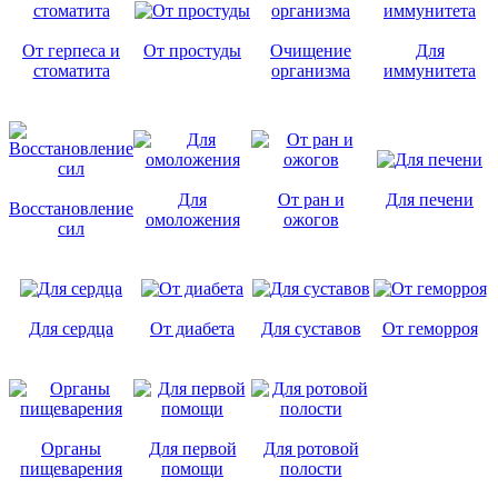
От герпеса и
От простуды
Очищение
Для
стоматита
организма
иммунитета
Для
От ран и
Для печени
Восстановление
омоложения
ожогов
сил
Для сердца
От диабета
Для суставов
От геморроя
Органы
Для первой
Для ротовой
пищеварения
помощи
полости