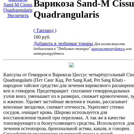
Варикоза Sand-M Cissu
Quadrangularis
Увеличить
( Таиланд )
160 руб.
Добавить в любимые товары
Для возможности
добавления в "Любимые товары"
зарегистрируйтесь
или
авторизируйтесь
Капсулы от Геморроя и Варикоза Циссус четырёхугольный Ciss
Quadrangularis (Пет Санг Кад, Pet Sang Kad, Pet Sang Khat) -
народное тайское средство для лечения варикозного расширен
вен и геморроя. Предотвращает сползание геморроидальных
узлов вниз, уменьшает их в размерах, снижает кровотечение, з
и жжение. Удаляет застойные явления в тканях, рассасывает
венозные звездочки, снимает отечность. Укрепляет стенки
сосудов, очищает кровь. Широко используется для
восстановления тканей при переломах. А так же в качестве
тонизирующего и болеутоляющего средства. Используется для
лечения остеопороза, бронхиальной астмы, кашля, и гонореи.
Способствует увеличению мышечной массы у людей