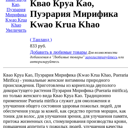
Квао Круа Као,
Пуэрария Мирифика
Kwao Krua Khao
Увеличить
( Таиланд )
833 руб.
Добавить в любимые товары
Для возможности
добавления в "Любимые товары"
зарегистрируйтесь
или
авторизируйтесь
Квао Круа Као, Пуэрария Мирифика (Kwao Krua Khao, Pueraria
Mirifica) - уникальные женские витамины природного
происхождения. Приготовлены из корнеплода двуполого
дикорастущего растения Пуэрария Мирифика (Pueraria mirifica)
но только женского вида Квао Круа Као. Традиционно
применение Pueraria mirifica служит для омоложения и
улучшения общего состояния здоровья пожилых людей, для
обеспечения ухода за кожей, как средство против морщин, как
тоник для волос, для улучшения зрения, для улучшения памяти
притока жизненных сил, стимулирования производства крови,
повышения аппетита у пожилых людей, улучшения качества