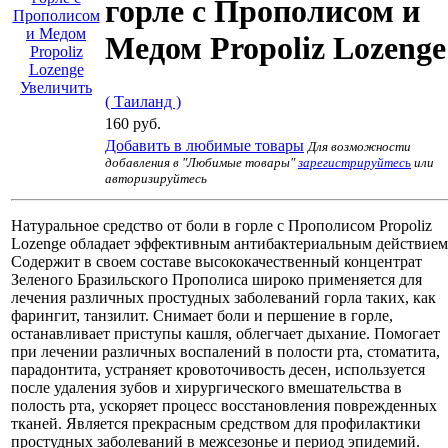
горле с Прополисом и
Медом Propoliz Lozenge
Увеличить
( Таиланд )
160 руб.
Добавить в любимые товары
Для возможности
добавления в "Любимые товары"
зарегистрируйтесь
или
авторизируйтесь
Натуральное средство от боли в горле с Прополисом Propoliz
Lozenge обладает эффективным антибактериальным действием
Содержит в своем составе высококачественный концентрат
Зеленого Бразильского Прополиса широко применяется для
лечения различных простудных заболеваний горла таких, как
фарингит, танзилит. Снимает боли и першение в горле,
останавливает приступы кашля, облегчает дыхание. Помогает
при лечении различных воспалений в полости рта, стоматита,
парадонтита, устраняет кровоточивость десен, используется
после удаления зубов и хирургического вмешательства в
полость рта, ускоряет процесс восстановления поврежденных
тканей. Является прекрасным средством для профилактики
простудных заболеваний в межсезонье и период эпидемий.