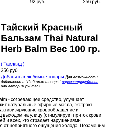
192 руб.
256 руб.
Тайский Красный
Бальзам Thai Natural
Herb Balm Вес 100 гр.
( Таиланд )
256 руб.
Добавить в любимые товары
Для возможности
добавления в "Любимые товары"
зарегистрируйтесь
или авторизируйтесь
Balm - согревающее средство, улучшает
жит натуральные эфирные масла, экстракт
, активизирующие кровообращение и
 выходом на улицу (стимулирует приток крови
ей и всех, кто страдает нарушениями
ся от неприятного ощущения холода. Незаменим