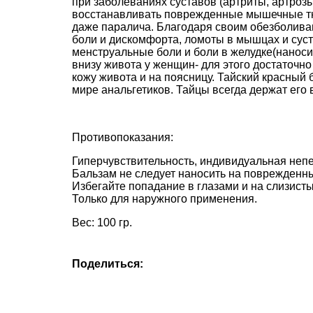
при заболеваниях суставов (артриты, артрозы
восстанавливать поврежденные мышечные тк
даже паралича. Благодаря своим обезболива
боли и дискомфорта, ломоты в мышцах и суст
менструальные боли и боли в желудке(наноси
внизу живота у женщин- для этого достаточн
кожу живота и на поясницу. Тайский красный 
мире анальгетиков. Тайцы всегда держат его
Противопоказания:
Гиперчувствительность, индивидуальная неп
Бальзам не следует наносить на поврежденны
Избегайте попадание в глазами и на слизисты
Только для наружного применения.
Вес: 100 гр.
Поделиться: