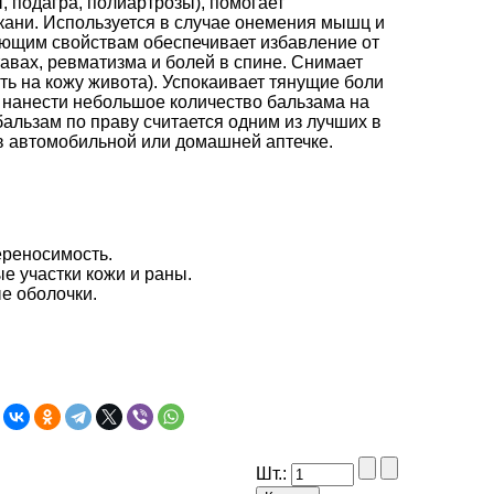
, подагра, полиартрозы), помогает
ани. Используется в случае онемения мышц и
ющим свойствам обеспечивает избавление от
авах, ревматизма и болей в спине. Снимает
ть на кожу живота). Успокаивает тянущие боли
о нанести небольшое количество бальзама на
бальзам по праву считается одним из лучших в
 в автомобильной или домашней аптечке.
ереносимость.
е участки кожи и раны.
е оболочки.
Шт.: