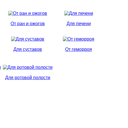
От ран и ожогов
Для печени
Для суставов
От геморроя
Для ротовой полости