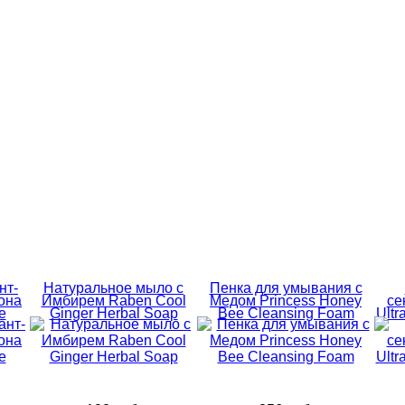
нт-
Натуральное мыло с
Пенка для умывания с
она
Имбирем Raben Cool
Медом Princess Honey
се
e
Ginger Herbal Soap
Bee Cleansing Foam
Ultr