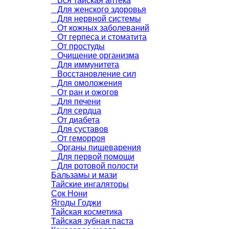
Вся тайская аптека
Для женского здоровья
Для нервной системы
От кожных заболеваний
От герпеса и стоматита
От простуды
Очищение организма
Для иммунитета
Восстановление сил
Для омоложения
От ран и ожогов
Для печени
Для сердца
От диабета
Для суставов
От геморроя
Органы пищеварения
Для первой помощи
Для ротовой полости
Бальзамы и мази
Тайские ингаляторы
Сок Нони
Ягоды Годжи
Тайская косметика
Тайская зубная паста