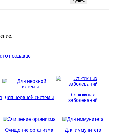
нение.
я о продавце
От кожных
я
Для нервной системы
заболеваний
Очищение организма
Для иммунитета