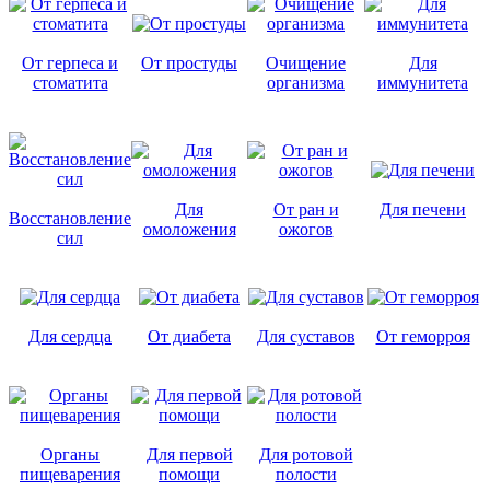
От герпеса и
От простуды
Очищение
Для
стоматита
организма
иммунитета
Для
От ран и
Для печени
Восстановление
омоложения
ожогов
сил
Для сердца
От диабета
Для суставов
От геморроя
Органы
Для первой
Для ротовой
пищеварения
помощи
полости