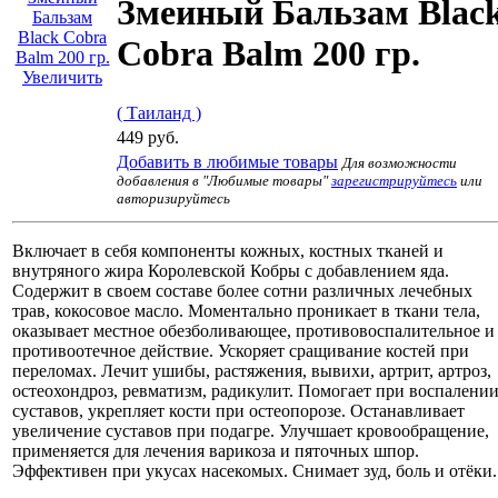
Змеиный Бальзам Blac
Cobra Balm 200 гр.
Увеличить
( Таиланд )
449 руб.
Добавить в любимые товары
Для возможности
добавления в "Любимые товары"
зарегистрируйтесь
или
авторизируйтесь
Включает в себя компоненты кожных, костных тканей и
внутряного жира Королевской Кобры с добавлением яда.
Содержит в своем составе более сотни различных лечебных
трав, кокосовое масло. Моментально проникает в ткани тела,
оказывает местное обезболивающее, противовоспалительное и
противоотечное действие. Ускоряет сращивание костей при
переломах. Лечит ушибы, растяжения, вывихи, артрит, артроз,
остеохондроз, ревматизм, радикулит. Помогает при воспалени
суставов, укрепляет кости при остеопорозе. Останавливает
увеличение суставов при подагре. Улучшает кровообращение,
применяется для лечения варикоза и пяточных шпор.
Эффективен при укусах насекомых. Снимает зуд, боль и отёки.