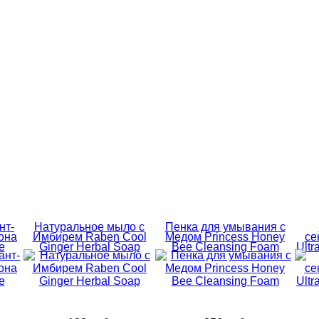
нт-
Натуральное мыло с
Пенка для умывания с
она
Имбирем Raben Cool
Медом Princess Honey
се
e
Ginger Herbal Soap
Bee Cleansing Foam
Ultr