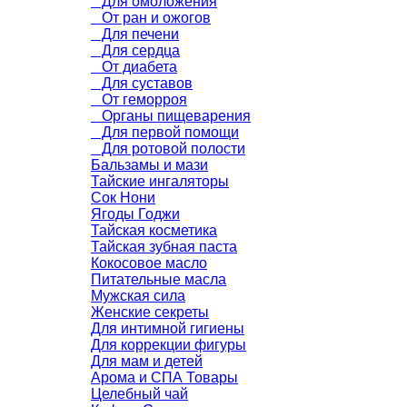
Для омоложения
От ран и ожогов
Для печени
Для сердца
От диабета
Для суставов
От геморроя
Органы пищеварения
Для первой помощи
Для ротовой полости
Бальзамы и мази
Тайские ингаляторы
Сок Нони
Ягоды Годжи
Тайская косметика
Тайская зубная паста
Кокосовое масло
Питательные масла
Мужская сила
Женские секреты
Для интимной гигиены
Для коррекции фигуры
Для мам и детей
Арома и СПА Товары
Целебный чай