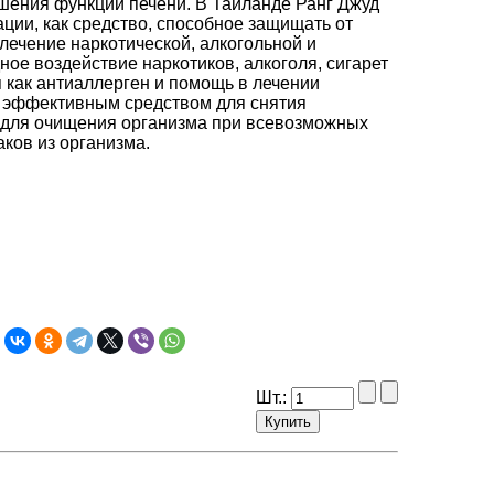
шения функции печени. В Таиланде Ранг Джуд
ации, как средство, способное защищать от
лечение наркотической, алкогольной и
ое воздействие наркотиков, алкоголя, сигарет
 как антиаллерген и помощь в лечении
я эффективным средством для снятия
 для очищения организма при всевозможных
ков из организма.
Шт.: