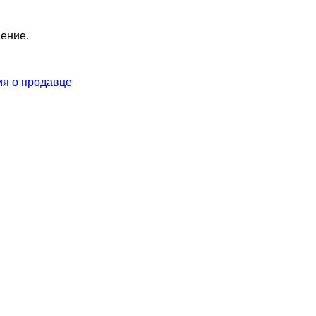
нение.
я о продавце