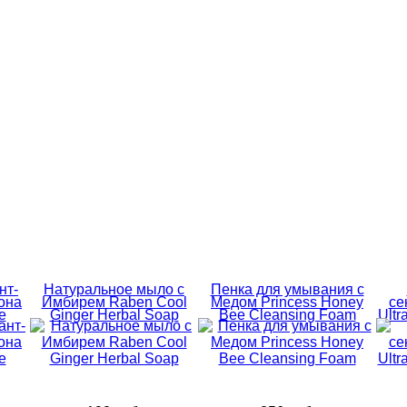
нт-
Натуральное мыло с
Пенка для умывания с
она
Имбирем Raben Cool
Медом Princess Honey
се
e
Ginger Herbal Soap
Bee Cleansing Foam
Ultr