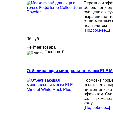
Бережно и эфф
обновляет и ом
очищению и су
выравнивает то
от пигментных 
целлюлитом
[Подробнее...]
96 руб.
Рейтинг товара:
Голосов: 0
Отбеливающая минеральная маска ELE Min
Тормозит проц
осветляет и вы
пигментацию и
эффектом. Очищ
сальных желез,
кожу.
[Подробнее...]