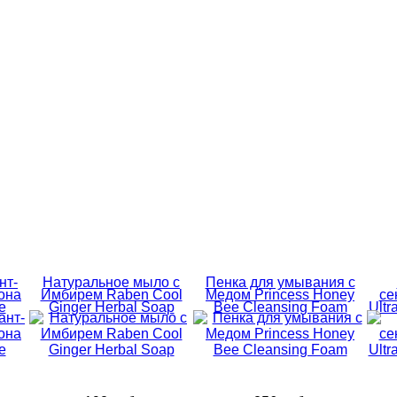
нт-
Натуральное мыло с
Пенка для умывания с
она
Имбирем Raben Cool
Медом Princess Honey
се
e
Ginger Herbal Soap
Bee Cleansing Foam
Ultr