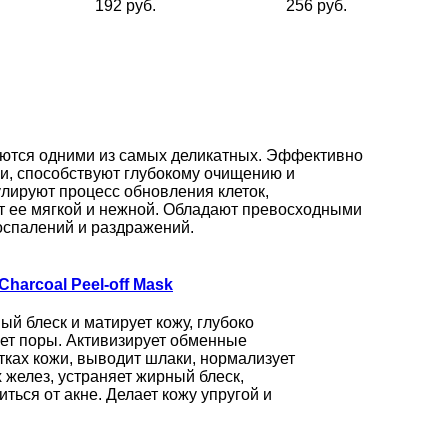
192 руб.
256 руб.
яются одними из самых деликатных. Эффективно
и, способствуют глубокому очищению и
улируют процесс обновления клеток,
т ее мягкой и нежной. Обладают превосходными
спалений и раздражений.
Charcoal Peel-off Mask
ый блеск и матирует кожу, глубоко
ет поры. Активизирует обменные
тках кожи, выводит шлаки, нормализует
 желез, устраняет жирный блеск,
иться от акне. Делает кожу упругой и