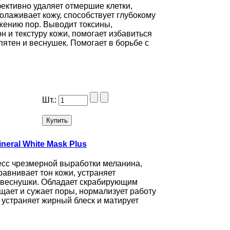
ективно удаляет отмершие клетки,
олаживает кожу, способствует глубокому
жению пор. Выводит токсины,
н и текстуру кожи, помогает избавиться
пятен и веснушек. Помогает в борьбе с
Шт.:
eral White Mask Plus
есс чрезмерной выработки меланина,
равнивает тон кожи, устраняет
 веснушки. Обладает скрабирующим
ает и сужает поры, нормализует работу
 устраняет жирный блеск и матирует