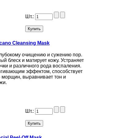
Шт.:
cano Cleansing Mask
глубокому очищению и сужению пор.
ый блеск и матирует кожу. Устраняет
очки и различного рода воспаления.
ягивающим эффектом, способствует
 морщин, выравнивает тон и
жи.
Шт.:
ial Peel-Off Mask