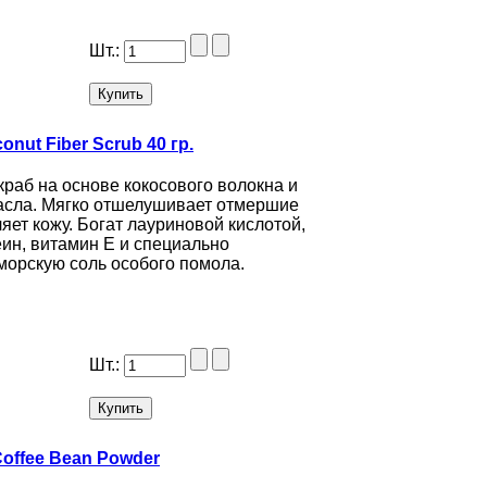
Шт.:
nut Fiber Scrub 40 гр.
краб на основе кокосового волокна и
асла. Мягко отшелушивает отмершие
ляет кожу. Богат лауриновой кислотой,
ин, витамин Е и специально
морскую соль особого помола.
Шт.:
Coffee Bean Powder