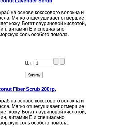
conut Lavender Scrub
краб на основе кокосового волокна и
асла. Мягко отшелушивает отмершие
ляет кожу. Богат лауриновой кислотой,
ин, витамин Е и специально
морскую соль особого помола.
Шт.:
nut Fiber Scrub 200гр.
краб на основе кокосового волокна и
асла. Мягко отшелушивает отмершие
ляет кожу. Богат лауриновой кислотой,
ин, витамин Е и специально
морскую соль особого помола.